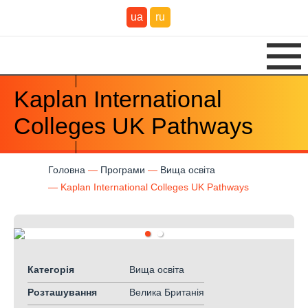
ua
ru
Kaplan International
Colleges UK Pathways
Головна
Програми
Вища освіта
Kaplan International Colleges UK Pathways
Категорія
Вища освіта
Розташування
Велика Британія