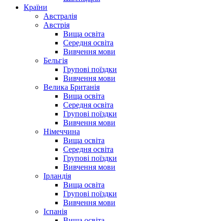
Країни
Австралія
Австрія
Вища освіта
Середня освіта
Вивчення мови
Бельгія
Групові поїздки
Вивчення мови
Велика Британія
Вища освіта
Середня освіта
Групові поїздки
Вивчення мови
Німеччина
Вища освіта
Середня освіта
Групові поїздки
Вивчення мови
Ірландія
Вища освіта
Групові поїздки
Вивчення мови
Іспанія
Вища освіта