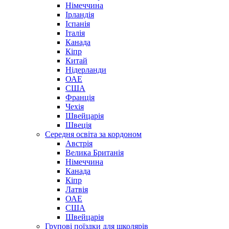
Німеччина
Ірландія
Іспанія
Італія
Канада
Кіпр
Китай
Нідерланди
ОАЕ
США
Франція
Чехія
Швейцарія
Швеція
Середня освіта за кордоном
Австрія
Велика Британія
Німеччина
Канада
Кіпр
Латвія
ОАЕ
США
Швейцарія
Групові поїздки для школярів