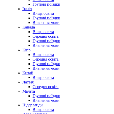
Групові поїздки
Італія
Вища освіта
Групові поїздки
Вивчення мови
Канада
Вища освіта
Середня освіта
Групові поїздки
Вивчення мови
Кіпр
Вища освіта
Середня освіта
Групові поїздки
Вивчення мови
Китай
Вища освіта
Латвія
Середня освіта
Мальта
Групові поїздки
Вивчення мови
Нідерланди
Вища освіта