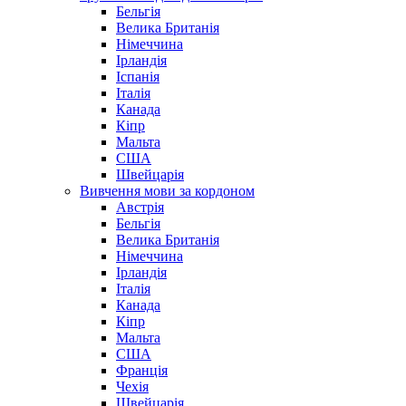
Бельгія
Велика Британія
Німеччина
Ірландія
Іспанія
Італія
Канада
Кіпр
Мальта
США
Швейцарія
Вивчення мови за кордоном
Австрія
Бельгія
Велика Британія
Німеччина
Ірландія
Італія
Канада
Кіпр
Мальта
США
Франція
Чехія
Швейцарія