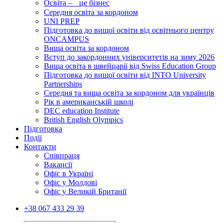
Освіта – це бізнес
Середня освіта за кордоном
UNI PREP
Підготовка до вищої освіти від освітнього центру
ONCAMPUS
Вища освіта за кордоном
Вступ до закордонних університетів на зиму 2026
Вища освіта в швейцарії від Swiss Education Group
Підготовка до вищої освіти від INTO University
Partnerships
Середня та вища освіта за кордоном для українців
Рік в американській школі
DEC education Institute
British English Olympics
Підготовка
Події
Контакти
Співпраця
Вакансії
Офіс в Україні
Офіс у Молдові
Офіс у Великій Британії
+38 067 433 29 39