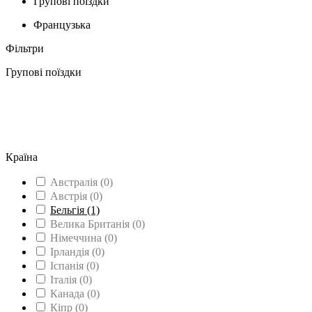
Групові поїздки
Французька
Фільтри
Групові поїздки
Вища освіта
(2)
Середня освіта
(2)
Групові поїздки
(1)
Вивчення мови
(14)
Країна
Австралія
(0)
Австрія
(0)
Бельгія
(1)
Велика Британія
(0)
Німеччина
(0)
Ірландія
(0)
Іспанія
(0)
Італія
(0)
Канада
(0)
Кіпр
(0)