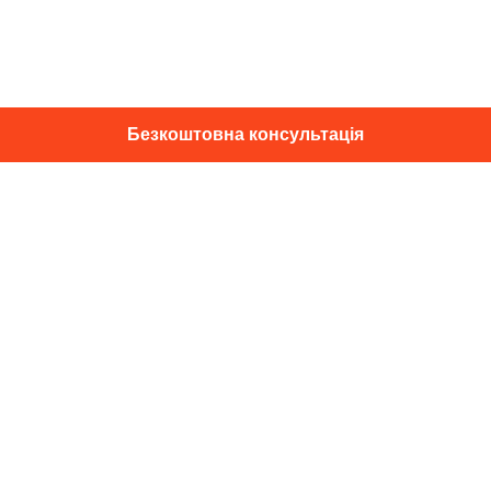
Безкоштовна консультація
01014, м. Київ, вул. Професора
Підвисоцького, 16
+38 067 433 29 39
info@dec.ua
Відгуки
For partners
Політика конфіденційності
Договір оферти