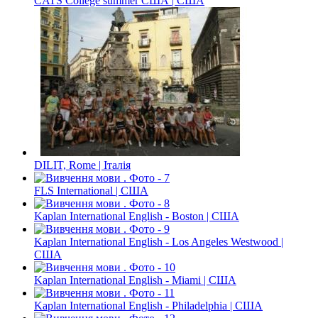
CATS College summer США | США
DILIT, Rome | Італія
FLS International | США
Kaplan International English - Boston | США
Kaplan International English - Los Angeles Westwood |
США
Kaplan International English - Miami | США
Kaplan International English - Philadelphia | США