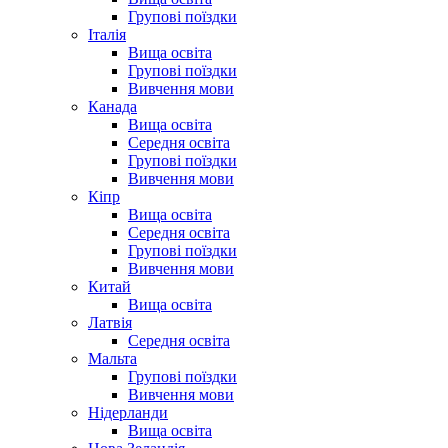
Групові поїздки
Італія
Вища освіта
Групові поїздки
Вивчення мови
Канада
Вища освіта
Середня освіта
Групові поїздки
Вивчення мови
Кіпр
Вища освіта
Середня освіта
Групові поїздки
Вивчення мови
Китай
Вища освіта
Латвія
Середня освіта
Мальта
Групові поїздки
Вивчення мови
Нідерланди
Вища освіта