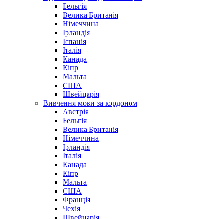
Бельгія
Велика Британія
Німеччина
Ірландія
Іспанія
Італія
Канада
Кіпр
Мальта
США
Швейцарія
Вивчення мови за кордоном
Австрія
Бельгія
Велика Британія
Німеччина
Ірландія
Італія
Канада
Кіпр
Мальта
США
Франція
Чехія
Швейцарія