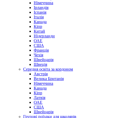
Німеччина
Ірландія
Іспанія
Італія
Канада
Кіпр
Китай
Нідерланди
ОАЕ
США
Франція
Чехія
Швейцарія
Швеція
Середня освіта за кордоном
Австрія
Велика Британія
Німеччина
Канада
Кіпр
Латвія
ОАЕ
США
Швейцарія
Групові поїздки для школярів