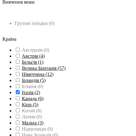
Вивчення мови
Вища освіта
(19)
Середня освіта
(11)
Групові поїздки
(0)
Вивчення мови
(20)
Країна
Австралія
(0)
Австрія
(4)
Бельгія
(1)
Велика Британія
(57)
Німеччина
(12)
Ірландія
(5)
Іспанія
(0)
Італія
(2)
Канада
(6)
Кіпр
(5)
Китай
(0)
Латвія
(0)
Мальта
(3)
Нідерланди
(0)
Нова Зеландія
(0)