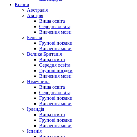
Країни
Австралія
Австрія
Вища освіта
Середня освіта
Вивчення мови
Бельгія
Групові поїздки
Вивчення мови
Велика Британія
Вища освіта
Середня освіта
Групові поїздки
Вивчення мови
Німеччина
Вища освіта
Середня освіта
Групові поїздки
Вивчення мови
Ірландія
Вища освіта
Групові поїздки
Вивчення мови
Іспанія
Вища освіта