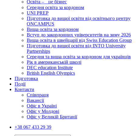
Освіта – це бізнес
Середня освіта за кордоном
UNI PREP
Підготовка до вищої освіти від освітнього центру
ONCAMPUS
Вища освіта за кордоном
Вступ до закордонних університетів на зиму 2026
Вища освіта в швейцарії від Swiss Education Group
Підготовка до вищої освіти від INTO University
Partnerships
Середня та вища освіта за кордоном для українців
Рік в американській школі
DEC education Institute
British English Olympics
Підготовка
Події
Контакти
Співпраця
Вакансії
Офіс в Україні
Офіс у Молдові
Офіс у Великій Британії
+38 067 433 29 39