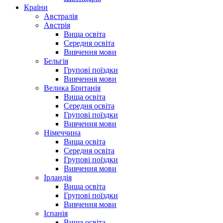
Країни
Австралія
Австрія
Вища освіта
Середня освіта
Вивчення мови
Бельгія
Групові поїздки
Вивчення мови
Велика Британія
Вища освіта
Середня освіта
Групові поїздки
Вивчення мови
Німеччина
Вища освіта
Середня освіта
Групові поїздки
Вивчення мови
Ірландія
Вища освіта
Групові поїздки
Вивчення мови
Іспанія
Вища освіта