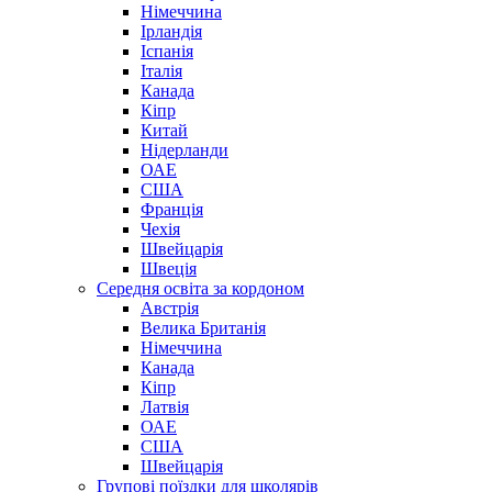
Німеччина
Ірландія
Іспанія
Італія
Канада
Кіпр
Китай
Нідерланди
ОАЕ
США
Франція
Чехія
Швейцарія
Швеція
Середня освіта за кордоном
Австрія
Велика Британія
Німеччина
Канада
Кіпр
Латвія
ОАЕ
США
Швейцарія
Групові поїздки для школярів