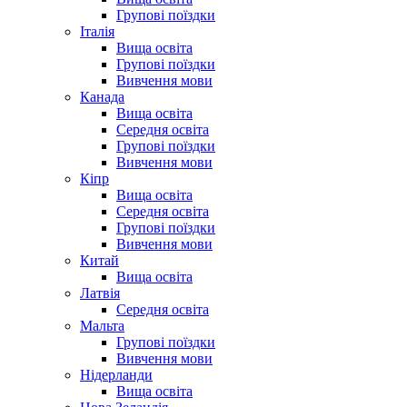
Групові поїздки
Італія
Вища освіта
Групові поїздки
Вивчення мови
Канада
Вища освіта
Середня освіта
Групові поїздки
Вивчення мови
Кіпр
Вища освіта
Середня освіта
Групові поїздки
Вивчення мови
Китай
Вища освіта
Латвія
Середня освіта
Мальта
Групові поїздки
Вивчення мови
Нідерланди
Вища освіта