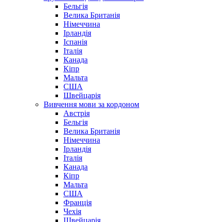
Бельгія
Велика Британія
Німеччина
Ірландія
Іспанія
Італія
Канада
Кіпр
Мальта
США
Швейцарія
Вивчення мови за кордоном
Австрія
Бельгія
Велика Британія
Німеччина
Ірландія
Італія
Канада
Кіпр
Мальта
США
Франція
Чехія
Швейцарія