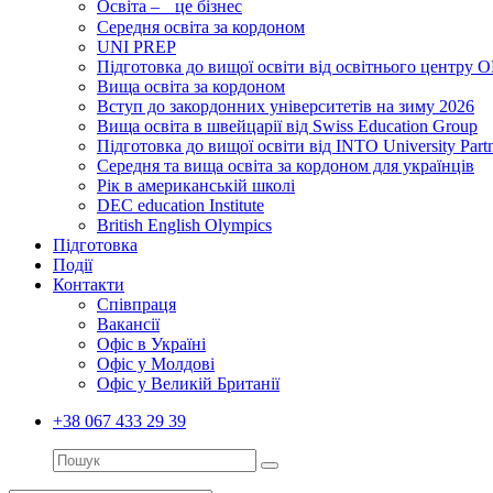
Освіта – це бізнес
Середня освіта за кордоном
UNI PREP
Підготовка до вищої освіти від освітнього цент
Вища освіта за кордоном
Вступ до закордонних університетів на зиму 2026
Вища освіта в швейцарії від Swiss Education Group
Підготовка до вищої освіти від INTO University Partn
Середня та вища освіта за кордоном для українців
Рік в американській школі
DEC education Institute
British English Olympics
Підготовка
Події
Контакти
Співпраця
Вакансії
Офіс в Україні
Офіс у Молдові
Офіс у Великій Британії
+38 067 433 29 39