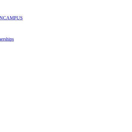
ру ONCAMPUS
erships