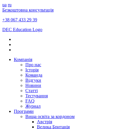
ua
ru
Безкоштовна консультація
+38 067 433 29 39
DEC Education Logo
Компанія
Про нас
Історія
Команда
Відгуки
Новини
Статті
Тестування
FAQ
Журнал
Програми
Вища освіта за кордоном
Австрія
Велика Британія