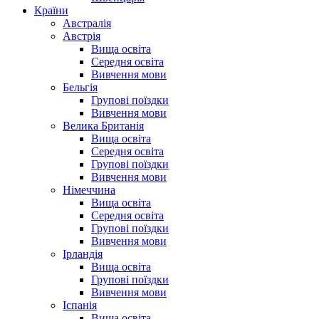
Країни
Австралія
Австрія
Вища освіта
Середня освіта
Вивчення мови
Бельгія
Групові поїздки
Вивчення мови
Велика Британія
Вища освіта
Середня освіта
Групові поїздки
Вивчення мови
Німеччина
Вища освіта
Середня освіта
Групові поїздки
Вивчення мови
Ірландія
Вища освіта
Групові поїздки
Вивчення мови
Іспанія
Вища освіта