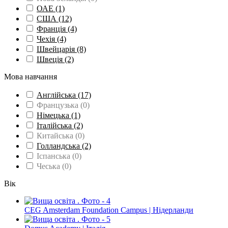
ОАЕ
(1)
США
(12)
Франція
(4)
Чехія
(4)
Швейцарія
(8)
Швеція
(2)
Мова навчання
Англійська
(17)
Французька
(0)
Німецька
(1)
Італійська
(2)
Китайська
(0)
Голландська
(2)
Іспанська
(0)
Чеська
(0)
Вік
CEG Amsterdam Foundation Campus | Нідерланди