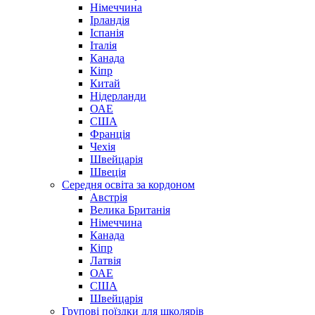
Німеччина
Ірландія
Іспанія
Італія
Канада
Кіпр
Китай
Нідерланди
ОАЕ
США
Франція
Чехія
Швейцарія
Швеція
Середня освіта за кордоном
Австрія
Велика Британія
Німеччина
Канада
Кіпр
Латвія
ОАЕ
США
Швейцарія
Групові поїздки для школярів