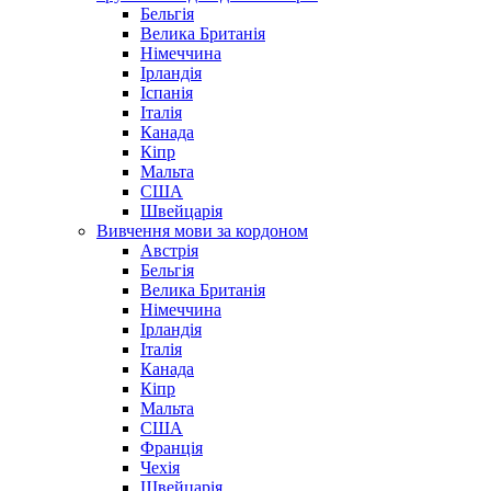
Бельгія
Велика Британія
Німеччина
Ірландія
Іспанія
Італія
Канада
Кіпр
Мальта
США
Швейцарія
Вивчення мови за кордоном
Австрія
Бельгія
Велика Британія
Німеччина
Ірландія
Італія
Канада
Кіпр
Мальта
США
Франція
Чехія
Швейцарія