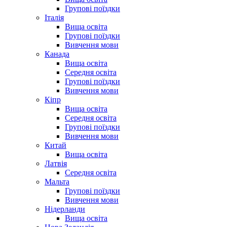
Групові поїздки
Італія
Вища освіта
Групові поїздки
Вивчення мови
Канада
Вища освіта
Середня освіта
Групові поїздки
Вивчення мови
Кіпр
Вища освіта
Середня освіта
Групові поїздки
Вивчення мови
Китай
Вища освіта
Латвія
Середня освіта
Мальта
Групові поїздки
Вивчення мови
Нідерланди
Вища освіта