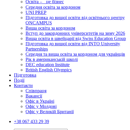
Освіта – це бізнес
Середня освіта за кордоном
UNI PREP
Підготовка до вищої освіти від освітнього центру
ONCAMPUS
Вища освіта за кордоном
Вступ до закордонних університетів на зиму 2026
Вища освіта в швейцарії від Swiss Education Group
Підготовка до вищої освіти від INTO University
Partnerships
Середня та вища освіта за кордоном для українців
Рік в американській школі
DEC education Institute
British English Olympics
Підготовка
Події
Контакти
Співпраця
Вакансії
Офіс в Україні
Офіс у Молдові
Офіс у Великій Британії
+38 067 433 29 39