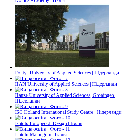
Domus Academy | Італія
Fontys University of Applied Sciences | Нідерланди
HAN University of Applied Sciences | Нідерланди
Hanze University of Applied Sciences, Groningen |
Нідерланди
ISC Holland International Study Centre | Нідерланди
Istituto Europeo di Design | Італія
Istituto Marangoni | Італія