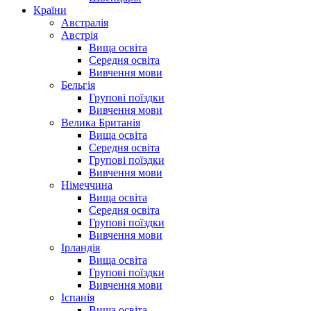
Країни
Австралія
Австрія
Вища освіта
Середня освіта
Вивчення мови
Бельгія
Групові поїздки
Вивчення мови
Велика Британія
Вища освіта
Середня освіта
Групові поїздки
Вивчення мови
Німеччина
Вища освіта
Середня освіта
Групові поїздки
Вивчення мови
Ірландія
Вища освіта
Групові поїздки
Вивчення мови
Іспанія
Вища освіта