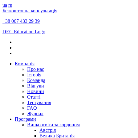
ua
ru
Безкоштовна консультація
+38 067 433 29 39
DEC Education Logo
Компанія
Про нас
Історія
Команда
Відгуки
Новини
Статті
Тестування
FAQ
Журнал
Програми
Вища освіта за кордоном
Австрія
Велика Британія