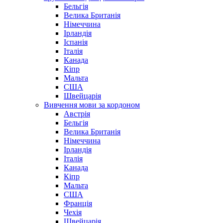
Бельгія
Велика Британія
Німеччина
Ірландія
Іспанія
Італія
Канада
Кіпр
Мальта
США
Швейцарія
Вивчення мови за кордоном
Австрія
Бельгія
Велика Британія
Німеччина
Ірландія
Італія
Канада
Кіпр
Мальта
США
Франція
Чехія
Швейцарія