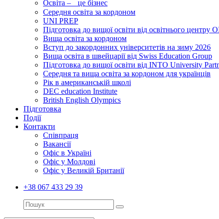
Освіта – це бізнес
Середня освіта за кордоном
UNI PREP
Підготовка до вищої освіти від освітнього цент
Вища освіта за кордоном
Вступ до закордонних університетів на зиму 2026
Вища освіта в швейцарії від Swiss Education Group
Підготовка до вищої освіти від INTO University Partn
Середня та вища освіта за кордоном для українців
Рік в американській школі
DEC education Institute
British English Olympics
Підготовка
Події
Контакти
Співпраця
Вакансії
Офіс в Україні
Офіс у Молдові
Офіс у Великій Британії
+38 067 433 29 39