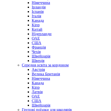
Німеччина
Ірландія
Іспанія
Італія
Канада
Кіпр
Китай
Нідерланди
ОАЕ
США
Франція
Чехія
Швейцарія
Швеція
Середня освіта за кордоном
Австрія
Велика Британія
Німеччина
Канада
Кіпр
Латвія
ОАЕ
США
Швейцарія
Групові поїздки для школярів