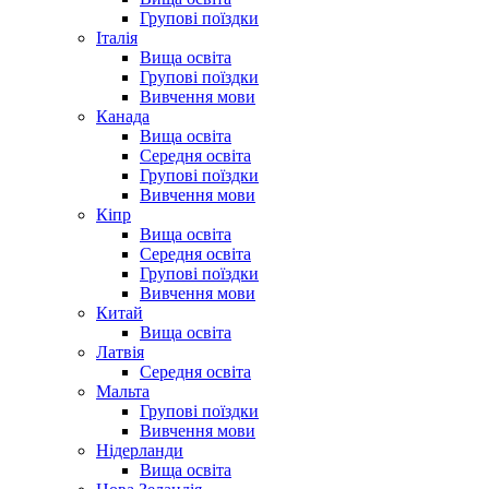
Групові поїздки
Італія
Вища освіта
Групові поїздки
Вивчення мови
Канада
Вища освіта
Середня освіта
Групові поїздки
Вивчення мови
Кіпр
Вища освіта
Середня освіта
Групові поїздки
Вивчення мови
Китай
Вища освіта
Латвія
Середня освіта
Мальта
Групові поїздки
Вивчення мови
Нідерланди
Вища освіта