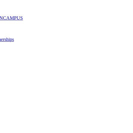
ру ONCAMPUS
erships