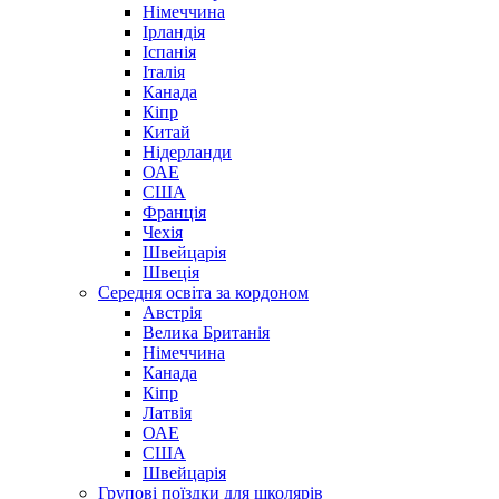
Німеччина
Ірландія
Іспанія
Італія
Канада
Кіпр
Китай
Нідерланди
ОАЕ
США
Франція
Чехія
Швейцарія
Швеція
Середня освіта за кордоном
Австрія
Велика Британія
Німеччина
Канада
Кіпр
Латвія
ОАЕ
США
Швейцарія
Групові поїздки для школярів