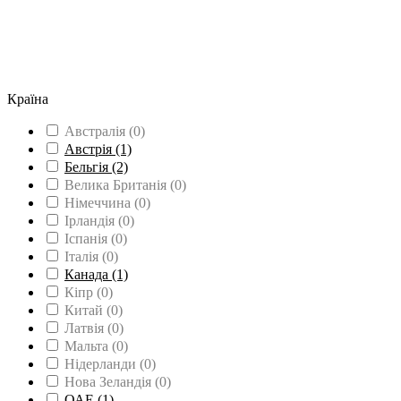
Вища освіта
(2)
Середня освіта
(2)
Групові поїздки
(1)
Вивчення мови
(14)
Країна
Австралія
(0)
Австрія
(1)
Бельгія
(2)
Велика Британія
(0)
Німеччина
(0)
Ірландія
(0)
Іспанія
(0)
Італія
(0)
Канада
(1)
Кіпр
(0)
Китай
(0)
Латвія
(0)
Мальта
(0)
Нідерланди
(0)
Нова Зеландія
(0)
ОАЕ
(1)