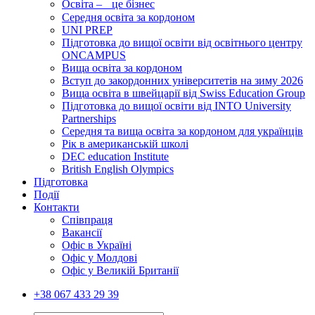
Освіта – це бізнес
Середня освіта за кордоном
UNI PREP
Підготовка до вищої освіти від освітнього центру
ONCAMPUS
Вища освіта за кордоном
Вступ до закордонних університетів на зиму 2026
Вища освіта в швейцарії від Swiss Education Group
Підготовка до вищої освіти від INTO University
Partnerships
Середня та вища освіта за кордоном для українців
Рік в американській школі
DEC education Institute
British English Olympics
Підготовка
Події
Контакти
Співпраця
Вакансії
Офіс в Україні
Офіс у Молдові
Офіс у Великій Британії
+38 067 433 29 39