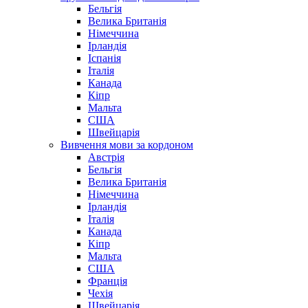
Бельгія
Велика Британія
Німеччина
Ірландія
Іспанія
Італія
Канада
Кіпр
Мальта
США
Швейцарія
Вивчення мови за кордоном
Австрія
Бельгія
Велика Британія
Німеччина
Ірландія
Італія
Канада
Кіпр
Мальта
США
Франція
Чехія
Швейцарія