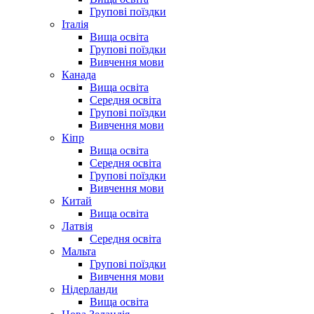
Групові поїздки
Італія
Вища освіта
Групові поїздки
Вивчення мови
Канада
Вища освіта
Середня освіта
Групові поїздки
Вивчення мови
Кіпр
Вища освіта
Середня освіта
Групові поїздки
Вивчення мови
Китай
Вища освіта
Латвія
Середня освіта
Мальта
Групові поїздки
Вивчення мови
Нідерланди
Вища освіта