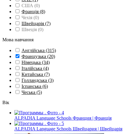
США
(0)
Франція
(8)
Чехія
(0)
Швейцарія
(7)
Швеція
(0)
Мова навчання
Англійська
(315)
Французька
(20)
Німецька
(34)
Італійська
(4)
Китайська
(7)
Голландська
(3)
Іспанська
(6)
Чеська
(5)
Вік
ALPADIA Language Schools Франция | Франція
ALPADIA Language Schools Швейцария | Швейцарія