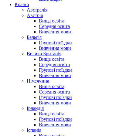
Країни
Австралія
Австрія
Вища освіта
Середня освіта
Вивчення мови
Бельгія
Групові поїздки
Вивчення мови
Велика Британія
Вища освіта
Середня освіта
Групові поїздки
Вивчення мови
Німеччина
Вища освіта
Середня освіта
Групові поїздки
Вивчення мови
Ірландія
Вища освіта
Групові поїздки
Вивчення мови
Іспанія
Вища освіта