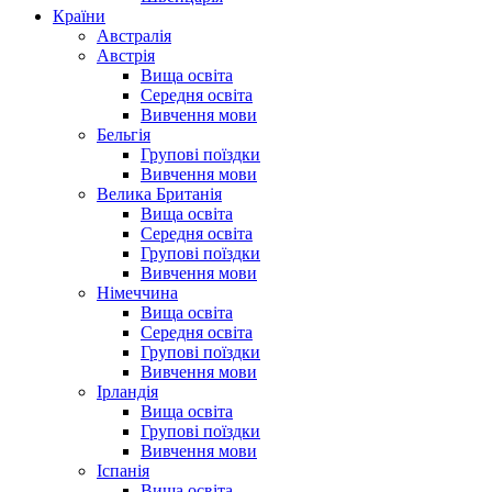
Країни
Австралія
Австрія
Вища освіта
Середня освіта
Вивчення мови
Бельгія
Групові поїздки
Вивчення мови
Велика Британія
Вища освіта
Середня освіта
Групові поїздки
Вивчення мови
Німеччина
Вища освіта
Середня освіта
Групові поїздки
Вивчення мови
Ірландія
Вища освіта
Групові поїздки
Вивчення мови
Іспанія
Вища освіта