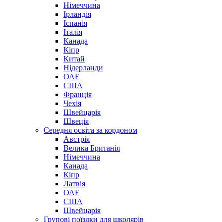
Німеччина
Ірландія
Іспанія
Італія
Канада
Кіпр
Китай
Нідерланди
ОАЕ
США
Франція
Чехія
Швейцарія
Швеція
Середня освіта за кордоном
Австрія
Велика Британія
Німеччина
Канада
Кіпр
Латвія
ОАЕ
США
Швейцарія
Групові поїздки для школярів