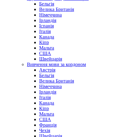
Бельгія
Велика Британія
Німеччина
Ірландія
Іспанія
Італія
Канада
Кіпр
Мальта
США
Швейцарія
Вивчення мови за кордоном
Австрія
Бельгія
Велика Британія
Німеччина
Ірландія
Італія
Канада
Кіпр
Мальта
США
Франція
Чехія
Швейцарія