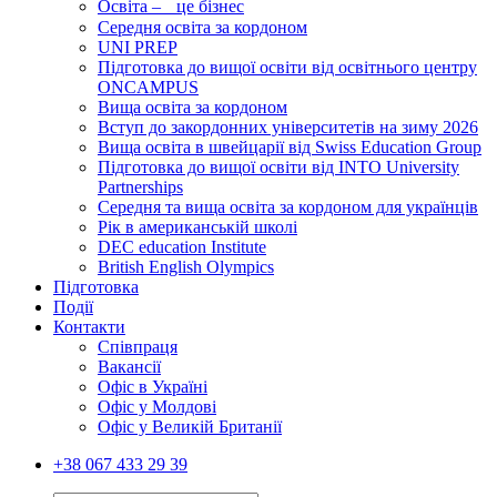
Освіта – це бізнес
Середня освіта за кордоном
UNI PREP
Підготовка до вищої освіти від освітнього центру
ONCAMPUS
Вища освіта за кордоном
Вступ до закордонних університетів на зиму 2026
Вища освіта в швейцарії від Swiss Education Group
Підготовка до вищої освіти від INTO University
Partnerships
Середня та вища освіта за кордоном для українців
Рік в американській школі
DEC education Institute
British English Olympics
Підготовка
Події
Контакти
Співпраця
Вакансії
Офіс в Україні
Офіс у Молдові
Офіс у Великій Британії
+38 067 433 29 39