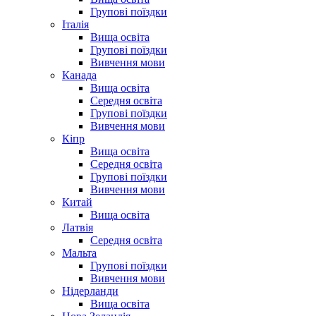
Групові поїздки
Італія
Вища освіта
Групові поїздки
Вивчення мови
Канада
Вища освіта
Середня освіта
Групові поїздки
Вивчення мови
Кіпр
Вища освіта
Середня освіта
Групові поїздки
Вивчення мови
Китай
Вища освіта
Латвія
Середня освіта
Мальта
Групові поїздки
Вивчення мови
Нідерланди
Вища освіта