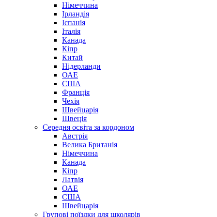
Німеччина
Ірландія
Іспанія
Італія
Канада
Кіпр
Китай
Нідерланди
ОАЕ
США
Франція
Чехія
Швейцарія
Швеція
Середня освіта за кордоном
Австрія
Велика Британія
Німеччина
Канада
Кіпр
Латвія
ОАЕ
США
Швейцарія
Групові поїздки для школярів