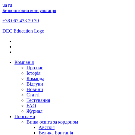
ua
ru
Безкоштовна консультація
+38 067 433 29 39
DEC Education Logo
Компанія
Про нас
Історія
Команда
Відгуки
Новини
Статті
Тестування
FAQ
Журнал
Програми
Вища освіта за кордоном
Австрія
Велика Британія