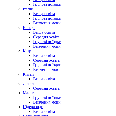
Групові поїздки
Італія
Вища освіта
Групові поїздки
Вивчення мови
Канада
Вища освіта
Середня освіта
Групові поїздки
Вивчення мови
Кіпр
Вища освіта
Середня освіта
Групові поїздки
Вивчення мови
Китай
Вища освіта
Латвія
Середня освіта
Мальта
Групові поїздки
Вивчення мови
Нідерланди
Вища освіта