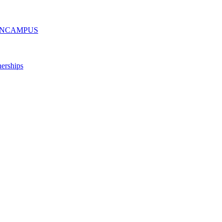
ру ONCAMPUS
erships