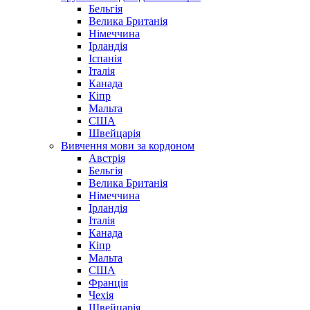
Бельгія
Велика Британія
Німеччина
Ірландія
Іспанія
Італія
Канада
Кіпр
Мальта
США
Швейцарія
Вивчення мови за кордоном
Австрія
Бельгія
Велика Британія
Німеччина
Ірландія
Італія
Канада
Кіпр
Мальта
США
Франція
Чехія
Швейцарія