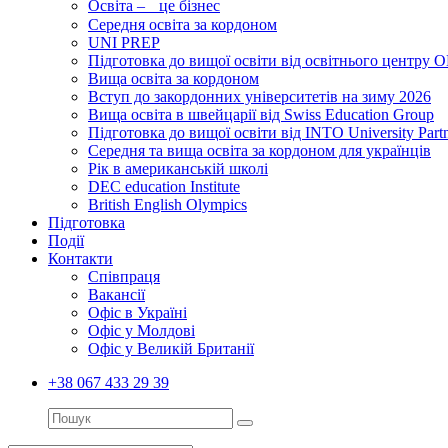
Освіта – це бізнес
Середня освіта за кордоном
UNI PREP
Підготовка до вищої освіти від освітнього цент
Вища освіта за кордоном
Вступ до закордонних університетів на зиму 2026
Вища освіта в швейцарії від Swiss Education Group
Підготовка до вищої освіти від INTO University Partn
Середня та вища освіта за кордоном для українців
Рік в американській школі
DEC education Institute
British English Olympics
Підготовка
Події
Контакти
Співпраця
Вакансії
Офіс в Україні
Офіс у Молдові
Офіс у Великій Британії
+38 067 433 29 39