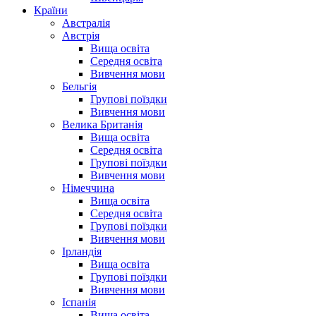
Країни
Австралія
Австрія
Вища освіта
Середня освіта
Вивчення мови
Бельгія
Групові поїздки
Вивчення мови
Велика Британія
Вища освіта
Середня освіта
Групові поїздки
Вивчення мови
Німеччина
Вища освіта
Середня освіта
Групові поїздки
Вивчення мови
Ірландія
Вища освіта
Групові поїздки
Вивчення мови
Іспанія
Вища освіта