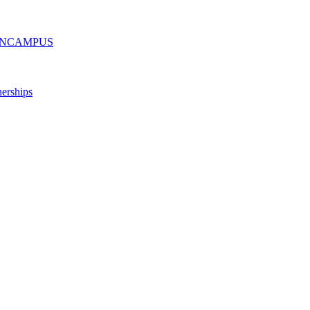
ру ONCAMPUS
erships