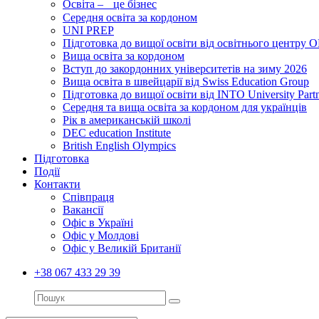
Освіта – це бізнес
Середня освіта за кордоном
UNI PREP
Підготовка до вищої освіти від освітнього цент
Вища освіта за кордоном
Вступ до закордонних університетів на зиму 2026
Вища освіта в швейцарії від Swiss Education Group
Підготовка до вищої освіти від INTO University Partn
Середня та вища освіта за кордоном для українців
Рік в американській школі
DEC education Institute
British English Olympics
Підготовка
Події
Контакти
Співпраця
Вакансії
Офіс в Україні
Офіс у Молдові
Офіс у Великій Британії
+38 067 433 29 39