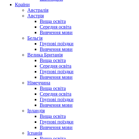
Країни
Австралія
Австрія
Вища освіта
Середня освіта
Вивчення мови
Бельгія
Групові поїздки
Вивчення мови
Велика Британія
Вища освіта
Середня освіта
Групові поїздки
Вивчення мови
Німеччина
Вища освіта
Середня освіта
Групові поїздки
Вивчення мови
Ірландія
Вища освіта
Групові поїздки
Вивчення мови
Іспанія
Вища освіта