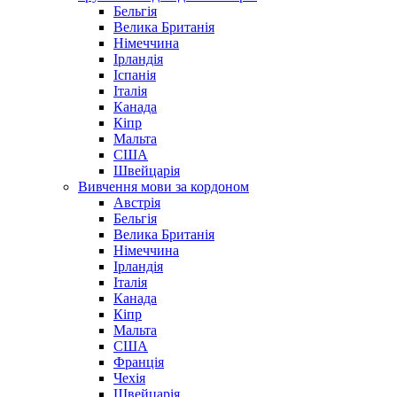
Бельгія
Велика Британія
Німеччина
Ірландія
Іспанія
Італія
Канада
Кіпр
Мальта
США
Швейцарія
Вивчення мови за кордоном
Австрія
Бельгія
Велика Британія
Німеччина
Ірландія
Італія
Канада
Кіпр
Мальта
США
Франція
Чехія
Швейцарія