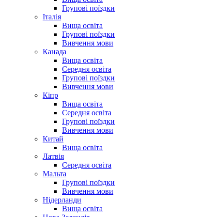
Групові поїздки
Італія
Вища освіта
Групові поїздки
Вивчення мови
Канада
Вища освіта
Середня освіта
Групові поїздки
Вивчення мови
Кіпр
Вища освіта
Середня освіта
Групові поїздки
Вивчення мови
Китай
Вища освіта
Латвія
Середня освіта
Мальта
Групові поїздки
Вивчення мови
Нідерланди
Вища освіта