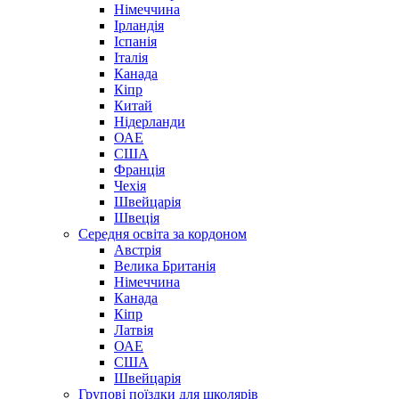
Німеччина
Ірландія
Іспанія
Італія
Канада
Кіпр
Китай
Нідерланди
ОАЕ
США
Франція
Чехія
Швейцарія
Швеція
Середня освіта за кордоном
Австрія
Велика Британія
Німеччина
Канада
Кіпр
Латвія
ОАЕ
США
Швейцарія
Групові поїздки для школярів