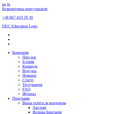
ua
ru
Безкоштовна консультація
+38 067 433 29 39
DEC Education Logo
Компанія
Про нас
Історія
Команда
Відгуки
Новини
Статті
Тестування
FAQ
Журнал
Програми
Вища освіта за кордоном
Австрія
Велика Британія