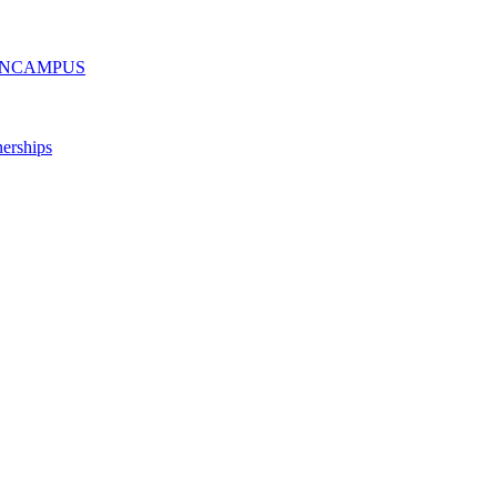
ру ONCAMPUS
erships