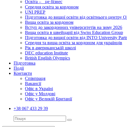
Освіта – це бізнес
Середня освіта за кордоном
UNI PREP
Підготовка до вищої освіти від освітнього цент
Вища освіта за кордоном
Вступ до закордонних університетів на зиму 2026
Вища освіта в швейцарії від Swiss Education Group
Підготовка до вищої освіти від INTO University Partn
Середня та вища освіта за кордоном для українців
Рік в американській школі
DEC education Institute
British English Olympics
Підготовка
Події
Контакти
Співпраця
Вакансії
Офіс в Україні
Офіс у Молдові
Офіс у Великій Британії
+38 067 433 29 39