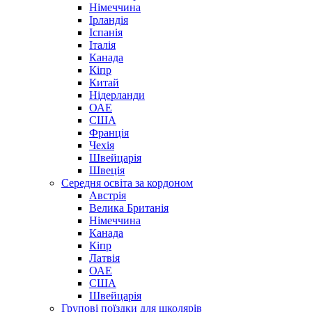
Німеччина
Ірландія
Іспанія
Італія
Канада
Кіпр
Китай
Нідерланди
ОАЕ
США
Франція
Чехія
Швейцарія
Швеція
Середня освіта за кордоном
Австрія
Велика Британія
Німеччина
Канада
Кіпр
Латвія
ОАЕ
США
Швейцарія
Групові поїздки для школярів