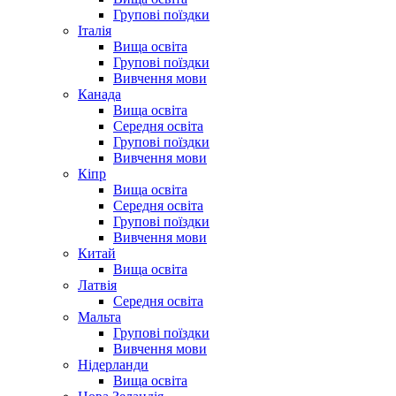
Групові поїздки
Італія
Вища освіта
Групові поїздки
Вивчення мови
Канада
Вища освіта
Середня освіта
Групові поїздки
Вивчення мови
Кіпр
Вища освіта
Середня освіта
Групові поїздки
Вивчення мови
Китай
Вища освіта
Латвія
Середня освіта
Мальта
Групові поїздки
Вивчення мови
Нідерланди
Вища освіта