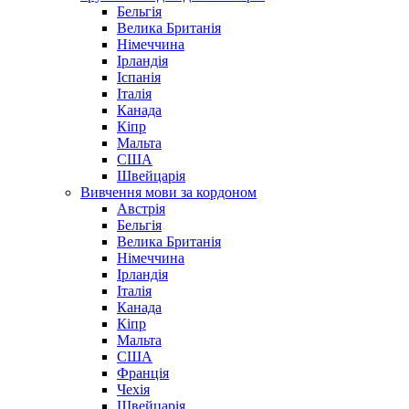
Бельгія
Велика Британія
Німеччина
Ірландія
Іспанія
Італія
Канада
Кіпр
Мальта
США
Швейцарія
Вивчення мови за кордоном
Австрія
Бельгія
Велика Британія
Німеччина
Ірландія
Італія
Канада
Кіпр
Мальта
США
Франція
Чехія
Швейцарія