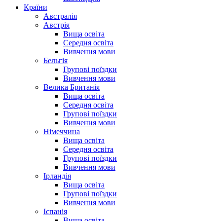
Країни
Австралія
Австрія
Вища освіта
Середня освіта
Вивчення мови
Бельгія
Групові поїздки
Вивчення мови
Велика Британія
Вища освіта
Середня освіта
Групові поїздки
Вивчення мови
Німеччина
Вища освіта
Середня освіта
Групові поїздки
Вивчення мови
Ірландія
Вища освіта
Групові поїздки
Вивчення мови
Іспанія
Вища освіта