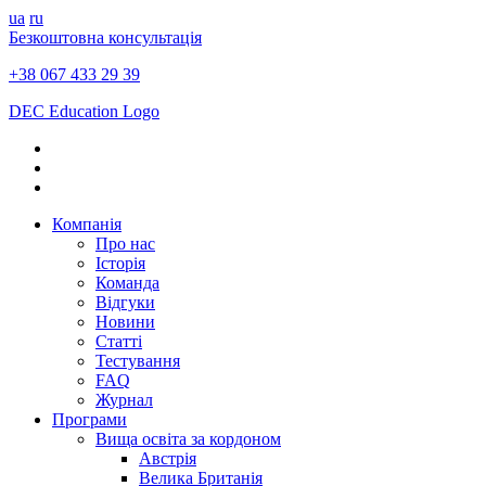
ua
ru
Безкоштовна консультація
+38 067 433 29 39
DEC Education Logo
Компанія
Про нас
Історія
Команда
Відгуки
Новини
Статті
Тестування
FAQ
Журнал
Програми
Вища освіта за кордоном
Австрія
Велика Британія