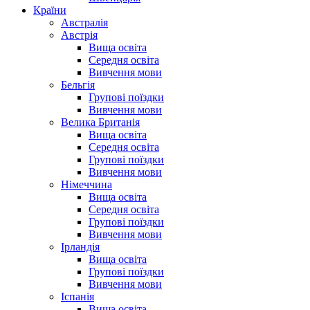
Країни
Австралія
Австрія
Вища освіта
Середня освіта
Вивчення мови
Бельгія
Групові поїздки
Вивчення мови
Велика Британія
Вища освіта
Середня освіта
Групові поїздки
Вивчення мови
Німеччина
Вища освіта
Середня освіта
Групові поїздки
Вивчення мови
Ірландія
Вища освіта
Групові поїздки
Вивчення мови
Іспанія
Вища освіта