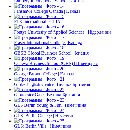
Exupery International School | Латвія
Fanshawe College Canada | Канада
FLS International | США
Fontys University of Applied Sciences | Нідерланди
Fraser International College | Канада
GBSB Global Business School | Іспанія
Geneva Business School (GBS) | Швейцарія
George Brown College | Канада
Globe English Centre | Велика Британія
Gloucester Gate | Велика Британія
GLS Berlin Young & Fun | Німеччина
GLS: Berlin College | Німеччина
GLS: Berlin Villa | Німеччина