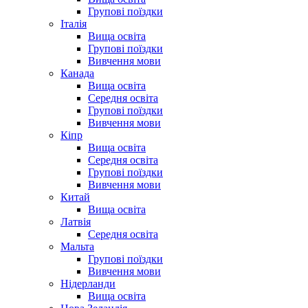
Групові поїздки
Італія
Вища освіта
Групові поїздки
Вивчення мови
Канада
Вища освіта
Середня освіта
Групові поїздки
Вивчення мови
Кіпр
Вища освіта
Середня освіта
Групові поїздки
Вивчення мови
Китай
Вища освіта
Латвія
Середня освіта
Мальта
Групові поїздки
Вивчення мови
Нідерланди
Вища освіта