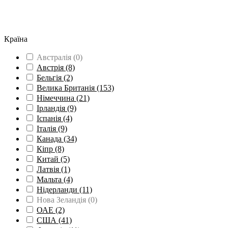
Середня освіта
(65)
Групові поїздки
(6)
Вивчення мови
(126)
Країна
Австралія
(0)
Австрія
(8)
Бельгія
(2)
Велика Британія
(153)
Німеччина
(21)
Ірландія
(9)
Іспанія
(4)
Італія
(9)
Канада
(34)
Кіпр
(8)
Китай
(5)
Латвія
(1)
Мальта
(4)
Нідерланди
(11)
Нова Зеландія
(0)
ОАЕ
(2)
США
(41)