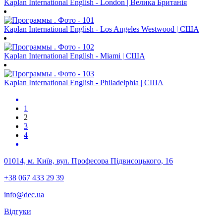
Kaplan International English - London | Велика Британія
Kaplan International English - Los Angeles Westwood | США
Kaplan International English - Miami | США
Kaplan International English - Philadelphia | США
1
2
3
4
01014, м. Київ, вул. Професора Підвисоцького, 16
+38 067 433 29 39
info@dec.ua
Відгуки