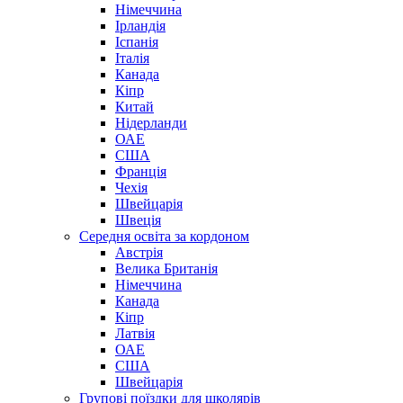
Німеччина
Ірландія
Іспанія
Італія
Канада
Кіпр
Китай
Нідерланди
ОАЕ
США
Франція
Чехія
Швейцарія
Швеція
Середня освіта за кордоном
Австрія
Велика Британія
Німеччина
Канада
Кіпр
Латвія
ОАЕ
США
Швейцарія
Групові поїздки для школярів