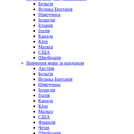
Бельгія
Велика Британія
Німеччина
Ірландія
Іспанія
Італія
Канада
Кіпр
Мальта
США
Швейцарія
Вивчення мови за кордоном
Австрія
Бельгія
Велика Британія
Німеччина
Ірландія
Італія
Канада
Кіпр
Мальта
США
Франція
Чехія
Швейцарія