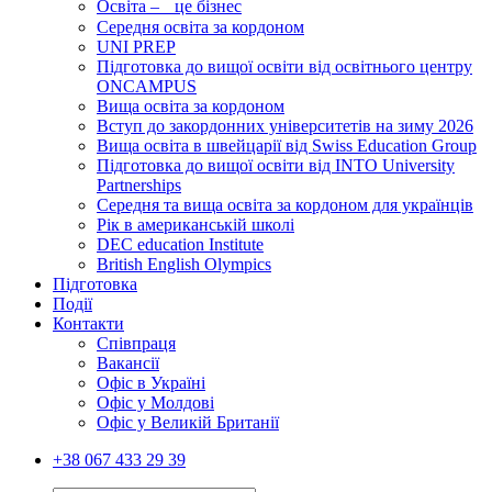
Освіта – це бізнес
Середня освіта за кордоном
UNI PREP
Підготовка до вищої освіти від освітнього центру
ONCAMPUS
Вища освіта за кордоном
Вступ до закордонних університетів на зиму 2026
Вища освіта в швейцарії від Swiss Education Group
Підготовка до вищої освіти від INTO University
Partnerships
Середня та вища освіта за кордоном для українців
Рік в американській школі
DEC education Institute
British English Olympics
Підготовка
Події
Контакти
Співпраця
Вакансії
Офіс в Україні
Офіс у Молдові
Офіс у Великій Британії
+38 067 433 29 39