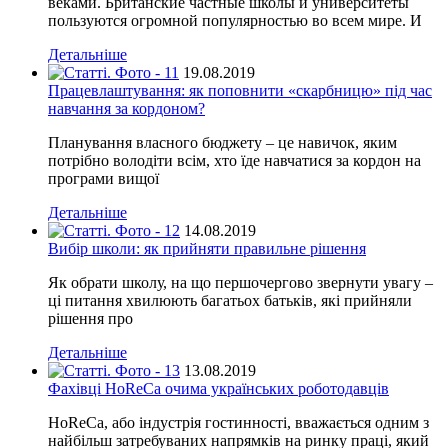
веками. Британские частные школы и университеты
пользуются огромной популярностью во всем мире. И
Детальніше
19.08.2019
Працевлаштування: як поповнити «скарбницю» під час
навчання за кордоном?
Планування власного бюджету – це навичок, яким
потрібно володіти всім, хто їде навчатися за кордон на
програми вищої
Детальніше
14.08.2019
Вибір школи: як прийняти правильне рішення
Як обрати школу, на що першочергово звернути увагу –
ці питання хвилюють багатьох батьків, які прийняли
рішення про
Детальніше
13.08.2019
Фахівці HoReCa очима українських роботодавців
HoReCa, або індустрія гостинності, вважається одним з
найбільш затребуваних напрямків на ринку праці, який