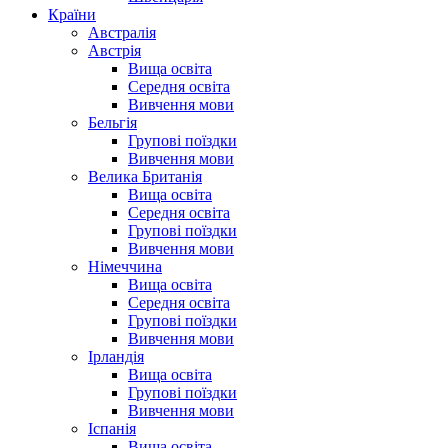
Країни
Австралія
Австрія
Вища освіта
Середня освіта
Вивчення мови
Бельгія
Групові поїздки
Вивчення мови
Велика Британія
Вища освіта
Середня освіта
Групові поїздки
Вивчення мови
Німеччина
Вища освіта
Середня освіта
Групові поїздки
Вивчення мови
Ірландія
Вища освіта
Групові поїздки
Вивчення мови
Іспанія
Вища освіта