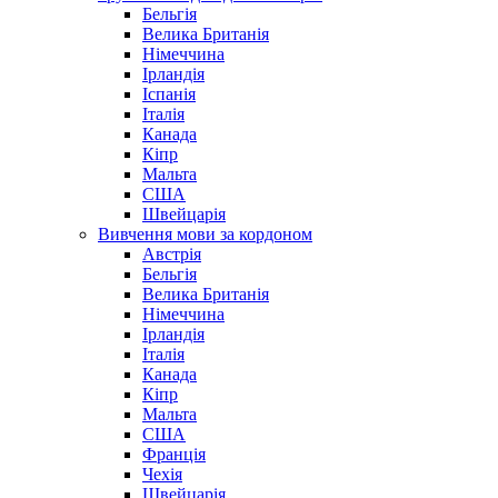
Бельгія
Велика Британія
Німеччина
Ірландія
Іспанія
Італія
Канада
Кіпр
Мальта
США
Швейцарія
Вивчення мови за кордоном
Австрія
Бельгія
Велика Британія
Німеччина
Ірландія
Італія
Канада
Кіпр
Мальта
США
Франція
Чехія
Швейцарія