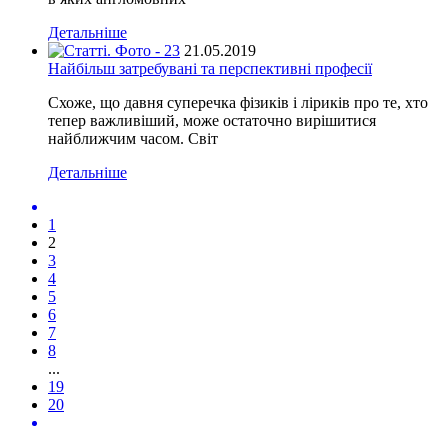
Детальніше
21.05.2019
Найбільш затребувані та перспективні професії
Схоже, що давня суперечка фізиків і ліриків про те, хто
тепер важливіший, може остаточно вирішитися
найближчим часом. Світ
Детальніше
1
2
3
4
5
6
7
8
...
19
20