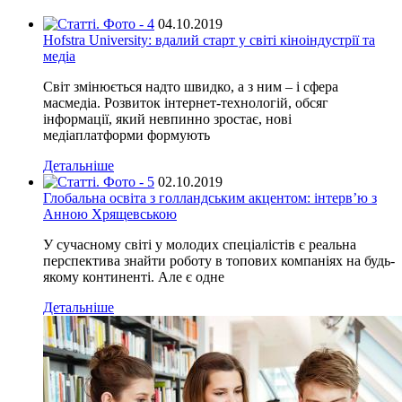
04.10.2019
Hofstra University: вдалий старт у світі кіноіндустрії та
медіа
Світ змінюється надто швидко, а з ним – і сфера
масмедіа. Розвиток інтернет-технологій, обсяг
інформації, який невпинно зростає, нові
медіаплатформи формують
Детальніше
02.10.2019
Глобальна освіта з голландським акцентом: інтерв’ю з
Анною Хрящевською
У сучасному світі у молодих спеціалістів є реальна
перспектива знайти роботу в топових компаніях на будь-
якому континенті. Але є одне
Детальніше