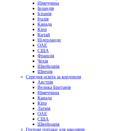
Німеччина
Ірландія
Іспанія
Італія
Канада
Кіпр
Китай
Нідерланди
ОАЕ
США
Франція
Чехія
Швейцарія
Швеція
Середня освіта за кордоном
Австрія
Велика Британія
Німеччина
Канада
Кіпр
Латвія
ОАЕ
США
Швейцарія
Групові поїздки для школярів