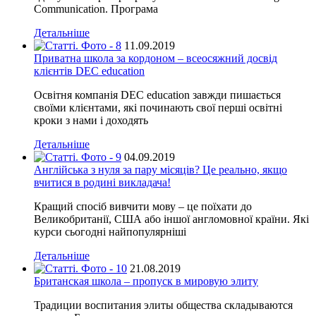
Communication. Програма
Детальніше
11.09.2019
Приватна школа за кордоном – всеосяжний досвід
клієнтів DEC education
Освітня компанія DEC education завжди пишається
своїми клієнтами, які починають свої перші освітні
кроки з нами і доходять
Детальніше
04.09.2019
Англійська з нуля за пару місяців? Це реально, якщо
вчитися в родині викладача!
Кращий спосіб вивчити мову – це поїхати до
Великобританії, США або іншої англомовної країни. Які
курси сьогодні найпопулярніші
Детальніше
21.08.2019
Британская школа – пропуск в мировую элиту
Традиции воспитания элиты общества складываются