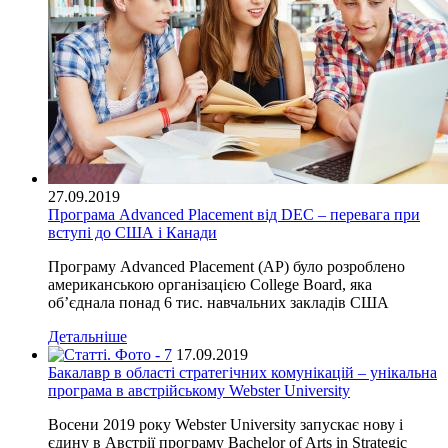
27.09.2019
Програма Advanced Placement від DEC – перевага при
вступі до США і Канади
Програму Advanced Placement (АР) було розроблено
американською організацією College Board, яка
об’єднала понад 6 тис. навчальних закладів США
Детальніше
17.09.2019
Бакалавр в області стратегічних комунікацій – унікальна
програма в австрійському Webster University
Восени 2019 року Webster University запускає нову і
єдину в Австрії програму Bachelor of Arts in Strategic