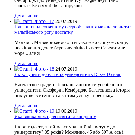
Оксбридж і до університетів Ivy League неупинно
зростає. Без сумнівів, запорукою
Детальніше
26.07.2019
Навчання на сонячному острові: знання можна черпати з
мальтійського рогу достатку
Мальта... Ми закриваємо очі й уявляємо сліпуче сонце,
нескінченно довгу берегову лінію і чисте Середземне
море... але ж
Детальніше
24.07.2019
Як вступити до елітних університетів Russell Group
Найчастіше традиції британської освіти уособлюють
університети Оксфорд і Кембридж. Багатовікова історія
цих університетів є гарантом успіху і престижу.
Детальніше
19.06.2019
Яка вікова межа для освіти за кордоном
Як ви гадаєте, який максимальний вік вступу до
університету? 35 років? Можливо, 45 або 50? А ось і