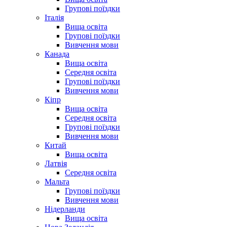
Групові поїздки
Італія
Вища освіта
Групові поїздки
Вивчення мови
Канада
Вища освіта
Середня освіта
Групові поїздки
Вивчення мови
Кіпр
Вища освіта
Середня освіта
Групові поїздки
Вивчення мови
Китай
Вища освіта
Латвія
Середня освіта
Мальта
Групові поїздки
Вивчення мови
Нідерланди
Вища освіта