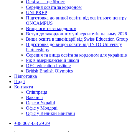
Освіта – це бізнес
Середня освіта за кордоном
UNI PREP
Підготовка до вищої освіти від освітнього центру
ONCAMPUS
Вища освіта за кордоном
Вступ до закордонних університетів на зиму 2026
Вища освіта в швейцарії від Swiss Education Group
Підготовка до вищої освіти від INTO University
Partnerships
Середня та вища освіта за кордоном для українців
Рік в американській школі
DEC education Institute
British English Olympics
Підготовка
Події
Контакти
Співпраця
Вакансії
Офіс в Україні
Офіс у Молдові
Офіс у Великій Британії
+38 067 433 29 39